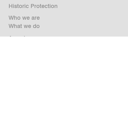
Historic Protection
Who we are
What we do
Awards
Press
News
Publications and Studies
Vacancies
Contact
Newsletter
bwm retail
Jazz@BWM
grätzlhotel
Urbanauts