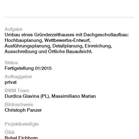
Aufgabe
Umbau eines Gründerzeithauses mit Dachgeschoßaufbau:
Hochbauplanung, Wettbewerbs-Entwurf,
Ausführungsplanung, Detailplanung, Einreichung,
Ausschreibung und Örtliche Bauaufsicht.
Status
Fertigstellung 01/2015
Auftraggeber
privat
BWM Team
Durdica Glavina (PL), Massimiliano Marian
Bildnachweis
Christoph Panzer
Projektbeteiligte
ÖBA
Bubel Eichhorn