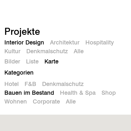
En
Projekte
Interior Design
Architektur
Hospitality
Kultur
Denkmalschutz
Alle
Bilder
Liste
Karte
Kategorien
Hotel
F&B
Denkmalschutz
Bauen im Bestand
Health & Spa
Shop
Wohnen
Corporate
Alle