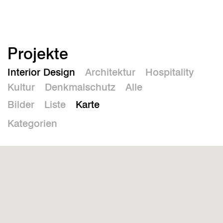
En
Projekte
Interior Design
Architektur
Hospitality
Kultur
Denkmalschutz
Alle
Bilder
Liste
Karte
Kategorien