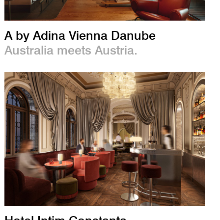
A by Adina Vienna Danube
Australia meets Austria.