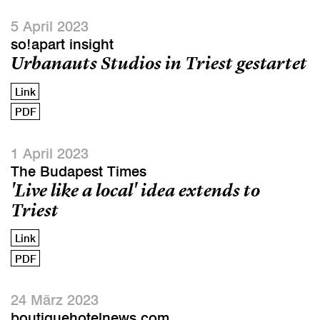
5 April 2023
so!apart insight
Urbanauts Studios in Triest gestartet
Link
PDF
1 April 2023
The Budapest Times
'Live like a local' idea extends to
Triest
Link
PDF
24 März 2023
boutiquehotelnews.com