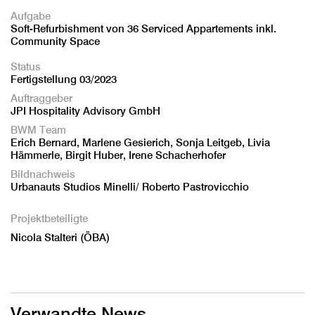
Aufgabe
Soft-Refurbishment von 36 Serviced Appartements inkl.
Community Space
Status
Fertigstellung 03/2023
Auftraggeber
JPI Hospitality Advisory GmbH
BWM Team
Erich Bernard, Marlene Gesierich, Sonja Leitgeb, Livia
Hämmerle, Birgit Huber, Irene Schacherhofer
Bildnachweis
Urbanauts Studios Minelli/ Roberto Pastrovicchio
Projektbeteiligte
Nicola Stalteri (ÖBA)
Verwandte News