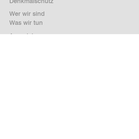
Denkmalschutz
Wer wir sind
Was wir tun
Auszeichnungen
Presse
News
Publikationen und Studien
Jobs
Kontakt
Newsletter
bwm retail
Jazz@BWM
grätzlhotel
Urbanauts