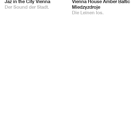
Jaz in the City Vienna
Vienna House Amber Baltic
Der Sound der Stadt.
Miedzyzdroje
Die Leinen los.