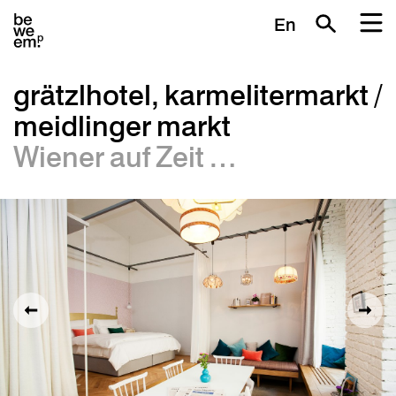
En
grätzlhotel, karmelitermarkt /
meidlinger markt
Wiener auf Zeit …