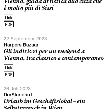
Vienna, guida artistica alla città che
è molto più di Sissi
Link
PDF
22 September 2023
Harpers Bazaar
Gli indirizzi per un weekend a
Vienna, tra classico e contemporaneo
Link
PDF
26 Juli 2023
DerStandard
Urlaub im Geschäftslokal – ein
Selbstversuch in Wien