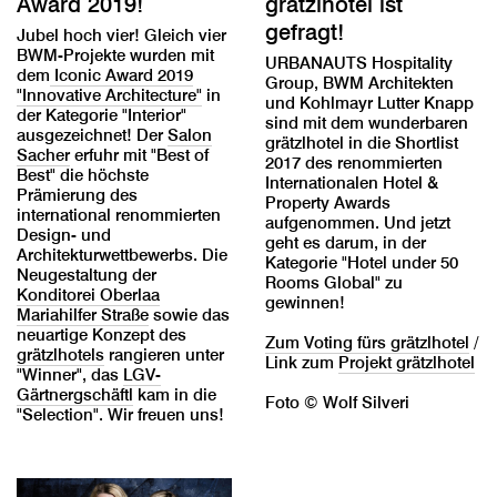
Award 2019!
grätzlhotel ist
gefragt!
Jubel hoch vier! Gleich vier
BWM-Projekte wurden mit
URBANAUTS Hospitality
dem
Iconic Award 2019
Group, BWM Architekten
"Innovative Architecture"
in
und Kohlmayr Lutter Knapp
der Kategorie "Interior"
sind mit dem wunderbaren
ausgezeichnet! Der
Salon
grätzlhotel in die Shortlist
Sacher
erfuhr mit "Best of
2017 des renommierten
Best" die höchste
Internationalen Hotel &
Prämierung des
Property Awards
international renommierten
aufgenommen. Und jetzt
Design- und
geht es darum, in der
Architekturwettbewerbs. Die
Kategorie "Hotel under 50
Neugestaltung der
Rooms Global" zu
Konditorei Oberlaa
gewinnen!
Mariahilfer Straße
sowie das
neuartige Konzept des
Zum Voting fürs grätzlhotel
/
grätzlhotels
rangieren unter
Link zum
Projekt grätzlhotel
"Winner", das
LGV-
Gärtnergschäftl
kam in die
Foto © Wolf Silveri
"Selection". Wir freuen uns!