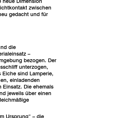
e neue Dimension
Sichtkontakt zwischen
neu gedacht und für
und die
ialeinsatz –
Umgebung bezogen. Der
schliff unterzogen,
s Eiche sind Lamperie,
nen, einladenden
 Einsatz. Die ehemals
nd jeweils über einen
gleichmäßige
um Ursprung“ – die