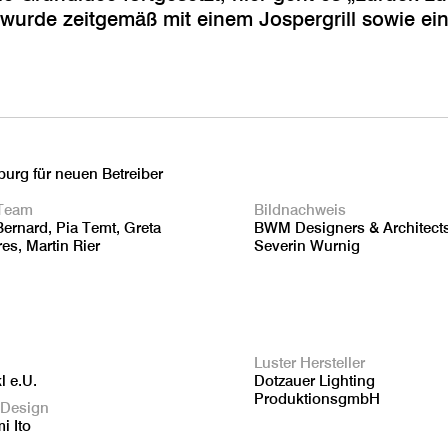
 wurde zeitgemäß mit einem Jospergrill sowie ei
burg für neuen Betreiber
Team
Bildnachweis
Bernard, Pia Temt, Greta
BWM Designers & Architect
es, Martin Rier
Severin Wurnig
Luster Hersteller
l e.U.
Dotzauer Lighting
ProduktionsgmbH
 Design
i Ito