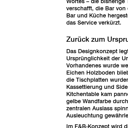
Wortes – die bisherig
verschafft, die Bar vo
Bar und Küche hergest
das Service verkürzt.
Zurück zum Urspr
Das Designkonzept leg
Ursprünglichkeit der U
Vorhandenes wurde wei
Eichen Holzboden blieb
die Tischplatten wurden
Kassettierung und Sid
Kitchentable kam panno
gelbe Wandfarbe durch 
zentralen Auslass spin
Ausleuchtung gewährlei
Im F&B-Konzept wird di