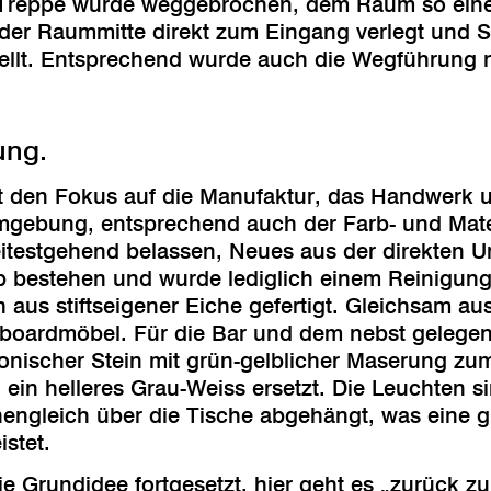
e Treppe wurde weggebrochen, dem Raum so ein
n der Raummitte direkt zum Eingang verlegt und 
ellt. Entsprechend wurde auch die Wegführung 
ung.
t den Fokus auf die Manufaktur, das Handwerk 
mgebung, entsprechend auch der Farb- und Mater
testgehend belassen, Neues aus der direkten 
 bestehen und wurde lediglich einem Reinigungs
 aus stiftseigener Eiche gefertigt. Gleichsam au
eboardmöbel. Für die Bar und dem nebst gelege
nischer Stein mit grün-gelblicher Maserung zum
ein helleres Grau-Weiss ersetzt. Die Leuchten si
nengleich über die Tische abgehängt, was eine 
stet.
e Grundidee fortgesetzt, hier geht es „zurück z