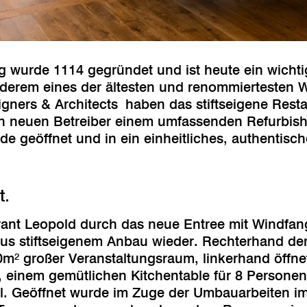
g wurde 1114 gegründet und ist heute ein wichtig
 anderem eines der ältesten und renommiertesten 
ners & Architects
haben das stiftseigene Restau
 neuen Betreiber einem umfassenden Refurbish
 geöffnet und in ein einheitliches, authentisch
t.
rant Leopold durch das neue Entree mit Windfang
aus stiftseigenem Anbau wieder. Rechterhand der 
0m² großer Veranstaltungsraum, linkerhand öffne
, einem gemütlichen Kitchentable für 8 Persone
l. Geöffnet wurde im Zuge der Umbauarbeiten i