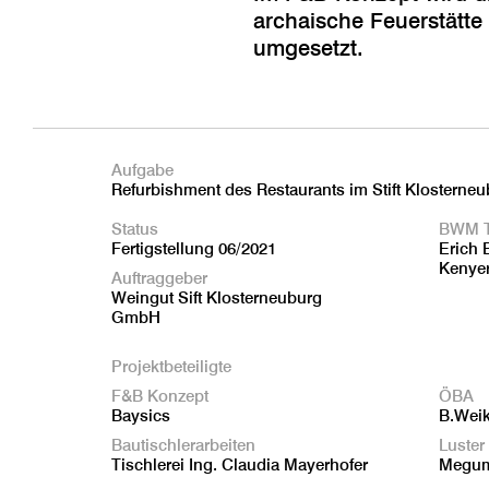
archaische Feuerstätte
umgesetzt.
Aufgabe
Refurbishment des Restaurants im Stift Klosterneu
Status
BWM 
Fertigstellung 06/2021
Erich 
Kenyer
Auftraggeber
Weingut Sift Klosterneuburg
GmbH
Projektbeteiligte
F&B Konzept
ÖBA
Baysics
B.Weik
Bautischlerarbeiten
Luster
Tischlerei Ing. Claudia Mayerhofer
Megum