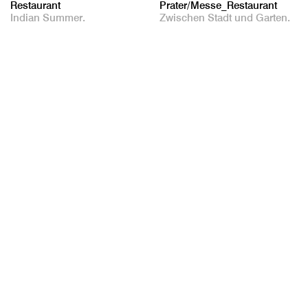
Restaurant
Prater/Messe_Restaurant
Indian Summer.
Zwischen Stadt und Garten.