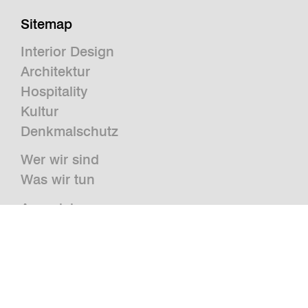
Sitemap
Interior Design
Architektur
Hospitality
Kultur
Denkmalschutz
Wer wir sind
Was wir tun
Auszeichnungen
Presse
News
Publikationen und Studien
Jobs
Kontakt