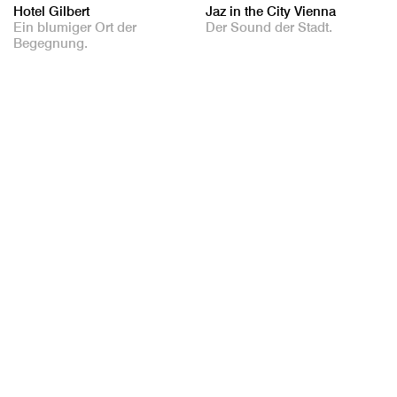
Hotel Gilbert
Jaz in the City Vienna
Ein blumiger Ort der
Der Sound der Stadt.
Begegnung.