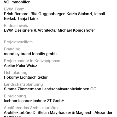
VO Immobilien
BWM Team
Erich Bernard, Rita Guggenberger, Katrin Stefanzl, Ismail
Berkel, Tanja Hainzl
Bildnachweis
BWM Designers & Architects/ Michael Königshofer
Projektbeteiligte
Branding
moodley brand identity gmbh
Projetkpartner in Konzeptphase
Atelier Peter Weisz
Lichtplanung
Pokorny Lichtarchitektur
Landschaftsplanunng
Simma Zimmermann Landschaftsarchitektinnen OG
Einreichung
lechner lechner lechner ZT GmbH
Ausführendes Architekturbüro
Architekturbüro DI Stefan Mayrhauser & Mag.arch. Alexander