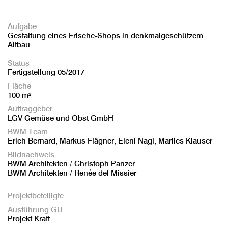
Aufgabe
Gestaltung eines Frische-Shops in denkmalgeschützem
Altbau
Status
Fertigstellung 05/2017
Fläche
100 m²
Auftraggeber
LGV Gemüse und Obst GmbH
BWM Team
Erich Bernard, Markus Flägner, Eleni Nagl, Marlies Klauser
Bildnachweis
BWM Architekten / Christoph Panzer
BWM Architekten / Renée del Missier
Projektbeteiligte
Ausführung GU
Projekt Kraft