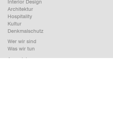
Interior Design
Architektur
Hospitality
Kultur
Denkmalschutz
Wer wir sind
Was wir tun
Auszeichnungen
Presse
News
Publikationen und Studien
Jobs
Kontakt
Newsletter