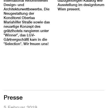
international renommierten
dazugehörigen Katalog wie
Design- und
Ausstellung im designforum
Architekturwettbewerbs. Die
Wien present.
Neugestaltung der
Konditorei Oberlaa
Mariahilfer Straße
sowie das
neuartige Konzept des
grätzlhotels
rangieren unter
"Winner", das
LGV-
Gärtnergschäftl
kam in die
"Selection". Wir freuen uns!
Presse
5 Februar 2019