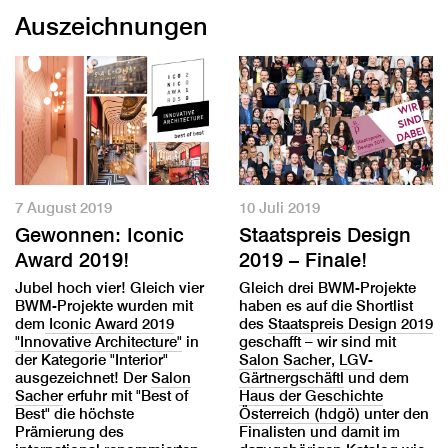
Auszeichnungen
7 August 2019
10 Juli 2019
Gewonnen: Iconic
Staatspreis Design
Award 2019!
2019 – Finale!
Jubel hoch vier! Gleich vier
Gleich drei BWM-Projekte
BWM-Projekte wurden mit
haben es auf die Shortlist
dem
Iconic Award 2019
des
Staatspreis Design 2019
"Innovative Architecture"
in
geschafft – wir sind mit
der Kategorie "Interior"
Salon Sacher
,
LGV-
ausgezeichnet! Der
Salon
Gärtnergschäftl
und dem
Sacher
erfuhr mit "Best of
Haus der Geschichte
Best" die höchste
Österreich (hdgö)
unter den
Prämierung des
Finalisten und damit im