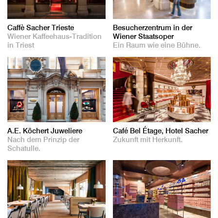
Caffè Sacher Trieste
Besucherzentrum in der
Wiener Kaffeehaus-Tradition
Wiener Staatsoper
in Triest
Ein Raum wie eine Bühne.
A.E. Köchert Juweliere
Café Bel Étage, Hotel Sacher
Nach dem Prinzip der
Zukunft mit Herkunft.
Schatulle.