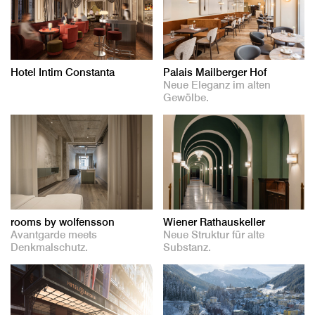
Hotel Intim Constanta
Palais Mailberger Hof
Neue Eleganz im alten
Gewölbe.
rooms by wolfensson
Wiener Rathauskeller
Avantgarde meets
Neue Struktur für alte
Denkmalschutz.
Substanz.