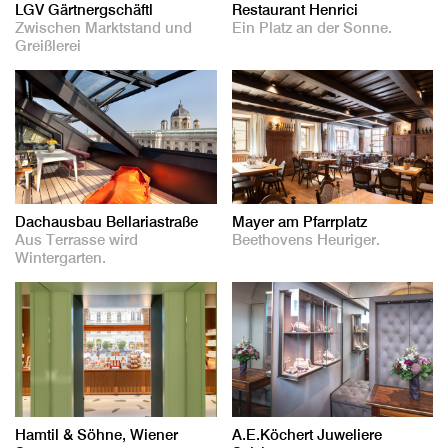
LGV Gärtnergschäftl
Restaurant Henrici
Zwischen Marktstand und
Ein Platz an der Sonne.
Greißlerei
Dachausbau Bellariastraße
Mayer am Pfarrplatz
Aus Terrasse wird
Beethovens Heuriger.
Wintergarten.
Hamtil & Söhne, Wiener
A.E.Köchert Juweliere