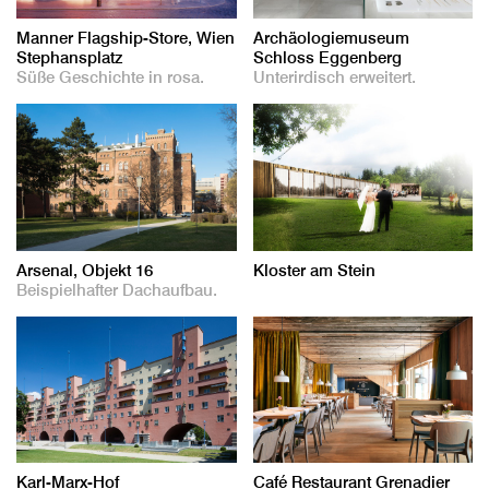
Manner Flagship-Store, Wien
Archäologiemuseum
Stephansplatz
Schloss Eggenberg
Süße Geschichte in rosa.
Unterirdisch erweitert.
Arsenal, Objekt 16
Kloster am Stein
Beispielhafter Dachaufbau.
Karl-Marx-Hof
Café Restaurant Grenadier