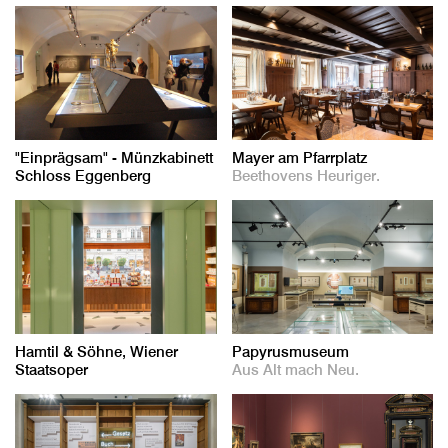
"Einprägsam" - Münzkabinett
Mayer am Pfarrplatz
Schloss Eggenberg
Beethovens Heuriger.
Hamtil & Söhne, Wiener
Papyrusmuseum
Staatsoper
Aus Alt mach Neu.