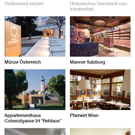
Umfassend saniert.
Historisches Handwerk neu
interpretiert.
Münze Österreich
Manner Salzburg
Appartementhaus
Pfarrwirt Wien
Cobenzlgasse 24 "Reblaus“