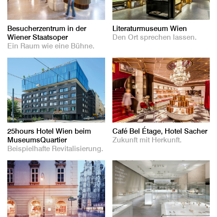
Besucherzentrum in der
Literaturmuseum Wien
Wiener Staatsoper
Den Ort sprechen lassen.
Ein Raum wie eine Bühne.
25hours Hotel Wien beim
Café Bel Étage, Hotel Sacher
MuseumsQuartier
Zukunft mit Herkunft.
Beispielhafte Revitalisierung.