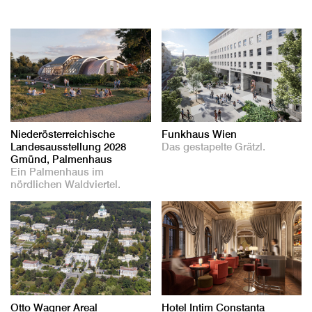
Niederösterreichische
Funkhaus Wien
Landesausstellung 2028
Das gestapelte Grätzl.
Gmünd, Palmenhaus
Ein Palmenhaus im
nördlichen Waldviertel.
Otto Wagner Areal
Hotel Intim Constanta