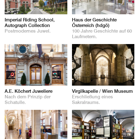
Imperial Riding School,
Haus der Geschichte
Autograph Collection
Österreich (hdgö)
Postmodernes Juwel.
100 Jahre Geschichte auf 60
Laufmetern.
A.E. Köchert Juweliere
Virgilkapelle / Wien Museum
Nach dem Prinzip der
Erschließung eines
Schatulle.
Sakralraums.