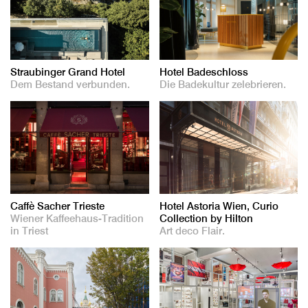
Straubinger Grand Hotel
Hotel Badeschloss
Dem Bestand verbunden.
Die Badekultur zelebrieren.
Caffè Sacher Trieste
Hotel Astoria Wien, Curio
Wiener Kaffeehaus-Tradition
Collection by Hilton
in Triest
Art deco Flair.