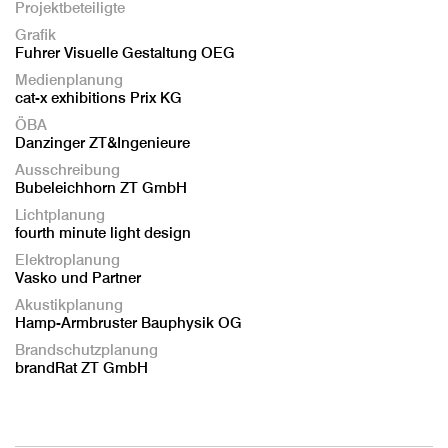
Projektbeteiligte
Grafik
Fuhrer Visuelle Gestaltung OEG
Medienplanung
cat-x exhibitions Prix KG
ÖBA
Danzinger ZT&Ingenieure
Ausschreibung
Bubeleichhorn ZT GmbH
Lichtplanung
fourth minute light design
Elektroplanung
Vasko und Partner
Akustikplanung
Hamp-Armbruster Bauphysik OG
Brandschutzplanung
brandRat ZT GmbH