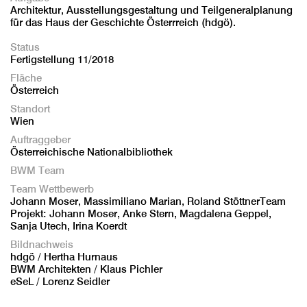
Architektur, Ausstellungsgestaltung und Teilgeneralplanung
für das Haus der Geschichte Österrreich (hdgö).
Status
Fertigstellung 11/2018
Fläche
Österreich
Standort
Wien
Auftraggeber
Österreichische Nationalbibliothek
BWM Team
Team Wettbewerb
Johann Moser, Massimiliano Marian, Roland StöttnerTeam
Projekt: Johann Moser, Anke Stern, Magdalena Geppel,
Sanja Utech, Irina Koerdt
Bildnachweis
hdgö / Hertha Hurnaus
BWM Architekten / Klaus Pichler
eSeL / Lorenz Seidler