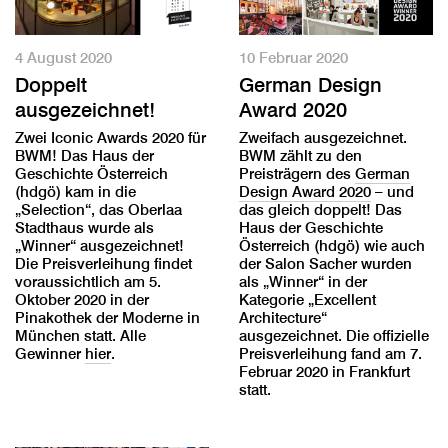
10 Februar 2020
4 August 2020
German Design
Doppelt
Award 2020
ausgezeichnet!
Zweifach ausgezeichnet.
Zwei Iconic Awards 2020 für
BWM zählt zu den
BWM! Das Haus der
Preisträgern des
German
Geschichte Österreich
Design Award 2020
– und
(hdgö) kam in die
das gleich doppelt! Das
„Selection“, das Oberlaa
Haus der Geschichte
Stadthaus wurde als
Österreich (hdgö) wie auch
„Winner“ ausgezeichnet!
der Salon Sacher wurden
Die Preisverleihung findet
als „Winner“ in der
voraussichtlich am 5.
Kategorie „Excellent
Oktober 2020 in der
Architecture“
Pinakothek der Moderne in
ausgezeichnet. Die offizielle
München statt. Alle
Preisverleihung fand am 7.
Gewinner
hier
.
Februar 2020 in Frankfurt
statt.