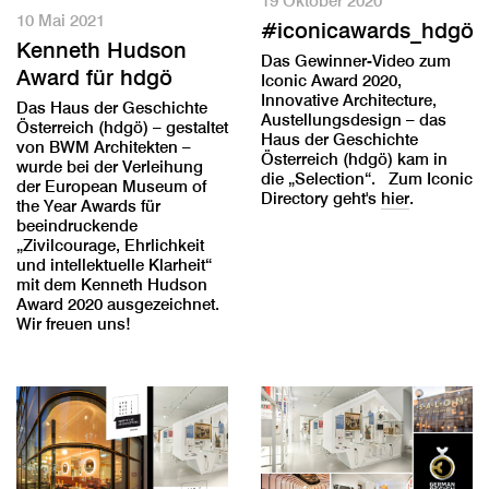
19 Oktober 2020
10 Mai 2021
#iconicawards_hdgö
Kenneth Hudson
Das Gewinner-Video zum
Award für hdgö
Iconic Award 2020,
Innovative Architecture,
Das Haus der Geschichte
Austellungsdesign – das
Österreich (hdgö) – gestaltet
Haus der Geschichte
von BWM Architekten –
Österreich (hdgö) kam in
wurde bei der Verleihung
die „Selection“. Zum Iconic
der European Museum of
Directory geht's
hier
.
the Year Awards für
beeindruckende
„Zivilcourage, Ehrlichkeit
und intellektuelle Klarheit“
mit dem Kenneth Hudson
Award 2020 ausgezeichnet.
Wir freuen uns!