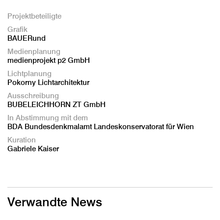
Projektbeteiligte
Grafik
BAUERund
Medienplanung
medienprojekt p2 GmbH
Lichtplanung
Pokorny Lichtarchitektur
Ausschreibung
BUBELEICHHORN ZT GmbH
In Abstimmung mit dem
BDA Bundesdenkmalamt Landeskonservatorat für Wien
Kuration
Gabriele Kaiser
Verwandte News