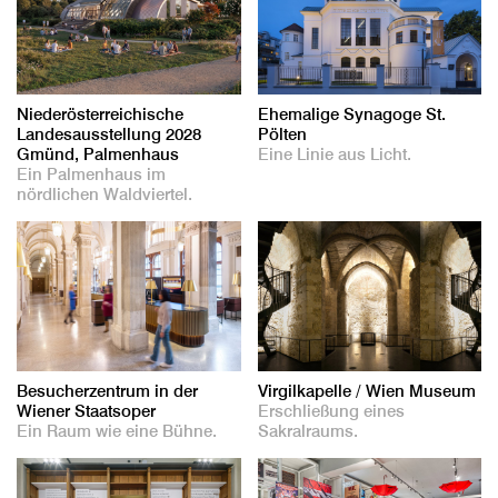
Niederösterreichische
Ehemalige Synagoge St.
Landesausstellung 2028
Pölten
Gmünd, Palmenhaus
Eine Linie aus Licht.
Ein Palmenhaus im
nördlichen Waldviertel.
Besucherzentrum in der
Virgilkapelle / Wien Museum
Wiener Staatsoper
Erschließung eines
Ein Raum wie eine Bühne.
Sakralraums.