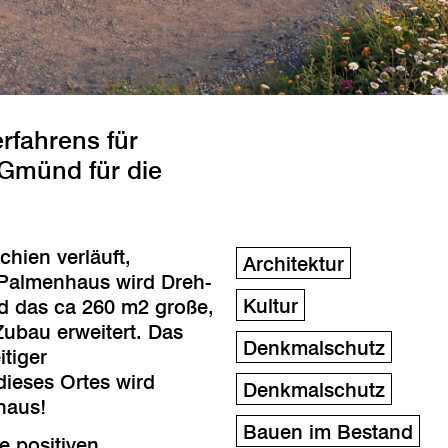
rfahrens für
Gmünd für die
hien verläuft,
Architektur
 Palmenhaus wird Dreh-
Kultur
d das ca 260 m2 große,
ubau erweitert. Das
Denkmalschutz
tiger
dieses Ortes wird
Denkmalschutz
haus!
Bauen im Bestand
e positiven