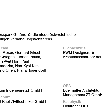
spark Gmünd für die niederösterreichische
ufigen Verhandlungsverfahrens
Team
Bildnachweis
 Moser, Gerhard Girsch,
BWM Designers &
 Civegna, Florian Pfeifer,
Architects/schuper.net
s-Veit Hörl, Paul
sdorfer, Han-Kyol Kim,
ng Chen, Riana Rosendorff
ÖBA
aum Ingenieure ZT GmbH
Edelmüller Architektur
Management ZT GmbH
schutz
t Rabl Ziviltechniker GmbH
Bauphysik
Obkircher Plus