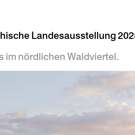
chische Landesausstellung 20
 im nördlichen Waldviertel.