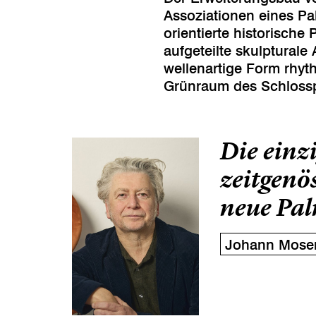
Assoziationen eines P
orientierte historisch
aufgeteilte skulpturale
wellenartige Form rhyt
Grünraum des Schlossp
Die einzi
zeitgenö
neue Pa
Johann Mose