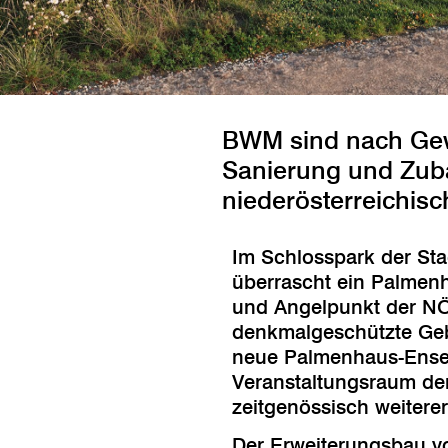
BWM sind nach Gewi
Sanierung und Zub
niederösterreichis
Im Schlosspark der Sta
überrascht ein Palmenh
und Angelpunkt der NÖ
denkmalgeschützte Geb
neue Palmenhaus-Ensemb
Veranstaltungsraum der
zeitgenössisch weitere
Der Erweiterungsbau vo