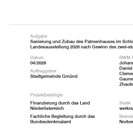
Aufgabe
Sanierung und Zubau des Palmenhauses im Schlos
Landesausstellung 2028 nach Gewinn des zwei-st
Datum
BWM 
04/2028
Johann
Daniel
Auftraggeber
Clemen
Stadtgemeinde Gmünd
Gauner
Zhaofe
Projektbeteiligte
Finanzierung durch das Land
Statik
Niederösterreich
werkr
Fachliche Begleitung durch das
Brand
Bundesdenkmalamt
Norber