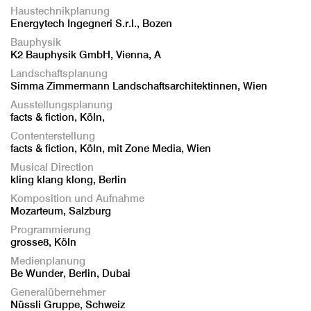
Haustechnikplanung
Energytech Ingegneri S.r.l., Bozen
Bauphysik
K2 Bauphysik GmbH, Vienna, A
Landschaftsplanung
Simma Zimmermann Landschaftsarchitektinnen, Wien
Ausstellungsplanung
facts & fiction, Köln,
Contenterstellung
facts & fiction, Köln, mit Zone Media, Wien
Musical Direction
kling klang klong, Berlin
Komposition und Aufnahme
Mozarteum, Salzburg
Programmierung
grosse8, Köln
Medienplanung
Be Wunder, Berlin, Dubai
Generalübernehmer
Nüssli Gruppe, Schweiz