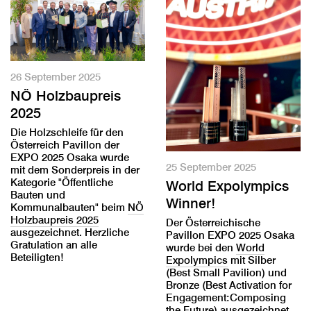
26 September 2025
NÖ Holzbaupreis
2025
Die Holzschleife für den
Österreich Pavillon der
EXPO 2025 Osaka wurde
25 September 2025
mit dem Sonderpreis in der
Kategorie "Öffentliche
World Expolympics
Bauten und
Winner!
Kommunalbauten" beim
NÖ
Holzbaupreis 2025
Der Österreichische
ausgezeichnet. Herzliche
Pavillon EXPO 2025 Osaka
Gratulation an alle
wurde bei den
World
Beteiligten!
Expolympics
mit Silber
(Best Small Pavilion) und
Bronze (Best Activation for
Engagement:Composing
the Future) ausgezeichnet.