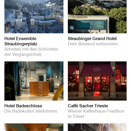
Hotel Ensemble
Straubinger Grand Hotel
Straubingerplatz
Dem Bestand verbunden.
Arbeiten mit den Schichten
der Vergangenheit.
Hotel Badeschloss
Caffè Sacher Trieste
Die Badekultur zelebrieren.
Wiener Kaffeehaus-Tradition
in Triest