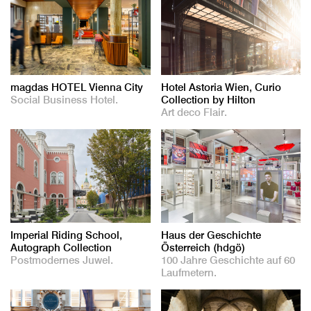
magdas HOTEL Vienna City
Hotel Astoria Wien, Curio
Social Business Hotel.
Collection by Hilton
Art deco Flair.
Imperial Riding School,
Haus der Geschichte
Autograph Collection
Österreich (hdgö)
Postmodernes Juwel.
100 Jahre Geschichte auf 60
Laufmetern.