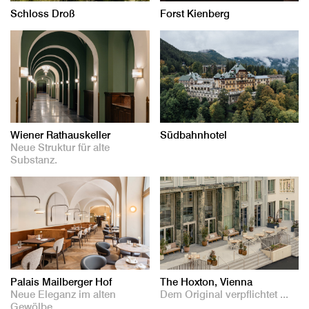
Schloss Droß
Forst Kienberg
Wiener Rathauskeller
Südbahnhotel
Neue Struktur für alte
Substanz.
Palais Mailberger Hof
The Hoxton, Vienna
Neue Eleganz im alten
Dem Original verpflichtet ...
Gewölbe.