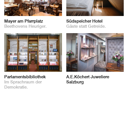
Mayer am Pfarrplatz
Südspeicher Hotel
Beethovens Heuriger.
Gäste statt Getreide.
Parlamentsbibliothek
A.E.Köchert Juweliere
Im Sprachraum der
Salzburg
Demokratie.