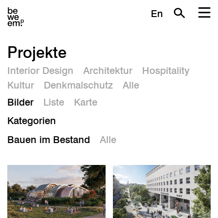
En
Projekte
Interior Design
Architektur
Hospitality
Kultur
Denkmalschutz
Alle
Bilder
Liste
Karte
Kategorien
Bauen im Bestand
Alle