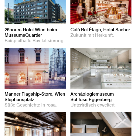
25hours Hotel Wien beim
Café Bel Étage, Hotel Sacher
MuseumsQuartier
Zukunft mit Herkunft.
Beispielhafte Revitalisierung.
Manner Flagship-Store, Wien
Archäologiemuseum
Stephansplatz
Schloss Eggenberg
Süße Geschichte in rosa.
Unterirdisch erweitert.