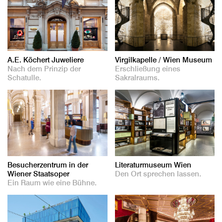
A.E. Köchert Juweliere
Virgilkapelle / Wien Museum
Nach dem Prinzip der
Erschließung eines
Schatulle.
Sakralraums.
Besucherzentrum in der
Literaturmuseum Wien
Wiener Staatsoper
Den Ort sprechen lassen.
Ein Raum wie eine Bühne.