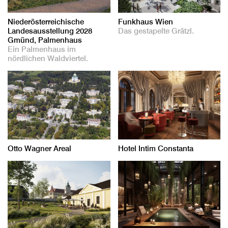
Niederösterreichische
Funkhaus Wien
Landesausstellung 2028
Das gestapelte Grätzl.
Gmünd, Palmenhaus
Ein Palmenhaus im
nördlichen Waldviertel.
Otto Wagner Areal
Hotel Intim Constanta