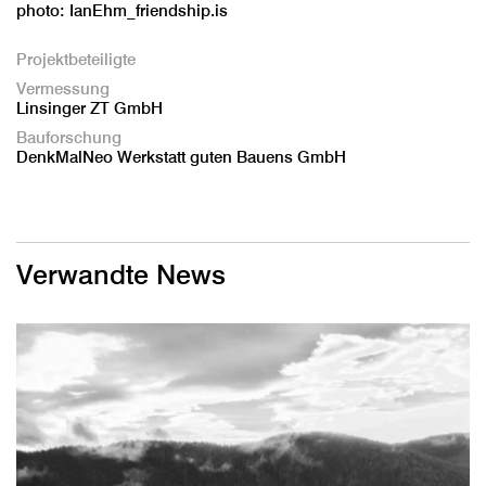
photo: IanEhm_friendship.is
Projektbeteiligte
Vermessung
Linsinger ZT GmbH
Bauforschung
DenkMalNeo Werkstatt guten Bauens GmbH
Verwandte News