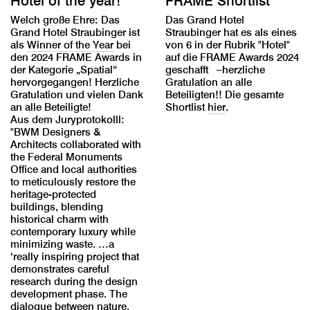
Hotel of the year!
FRAME Shortlist
Welch große Ehre: Das
Das Grand Hotel
Grand Hotel Straubinger ist
Straubinger hat es als eines
als
Winner of the Year
bei
von 6 in der Rubrik "Hotel"
den 2024 FRAME Awards in
auf die FRAME Awards 2024
der Kategorie „Spatial“
geschafft –herzliche
hervorgegangen! Herzliche
Gratulation an alle
Gratulation und vielen Dank
Beteiligten!! Die gesamte
an alle Beteiligte!
Shortlist
hier
.
Aus dem Juryprotokolll:
"BWM Designers &
Architects collaborated with
the Federal Monuments
Office and local authorities
to meticulously restore the
heritage-protected
buildings, blending
historical charm with
contemporary luxury while
minimizing waste. …a
‘really inspiring project that
demonstrates careful
research during the design
development phase. The
dialogue between nature,