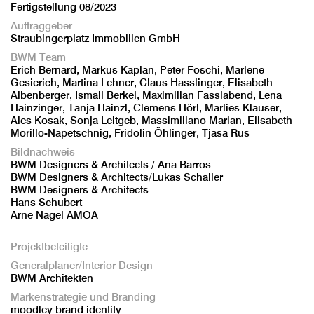
Fertigstellung 08/2023
Auftraggeber
Straubingerplatz Immobilien GmbH
BWM Team
Erich Bernard, Markus Kaplan, Peter Foschi, Marlene
Gesierich, Martina Lehner, Claus Hasslinger, Elisabeth
Albenberger, Ismail Berkel, Maximilian Fasslabend, Lena
Hainzinger, Tanja Hainzl, Clemens Hörl, Marlies Klauser,
Ales Kosak, Sonja Leitgeb, Massimiliano Marian, Elisabeth
Morillo-Napetschnig, Fridolin Öhlinger, Tjasa Rus
Bildnachweis
BWM Designers & Architects / Ana Barros
BWM Designers & Architects/Lukas Schaller
BWM Designers & Architects
Hans Schubert
Arne Nagel AMOA
Projektbeteiligte
Generalplaner/Interior Design
BWM Architekten
Markenstrategie und Branding
moodley brand identity