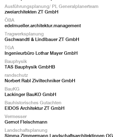
Ausführungsplanung/ PL Generalplanerteam
zweiarchitekten ZT GmbH
ÖBA
edelmueller.architektur.management
Tragwerksplanung
Gschwandtl & Lindlbauer ZT GmbH
TGA
Ingenieurbüro Lothar Mayer GmbH
Bauphysik
TAS Bauphysik GmbHB
randschutz
Norbert Rabl Ziviltechniker GmbH
BauKG
Lackinger BauKO GmbH
Bauhistorisches Gutachten
EIDOS Architektur ZT GmbH
Vermesser
Gernot Fleischmann
Landschaftsplanung
Simma Zimmermann Landschaftsarchitektinnen OG