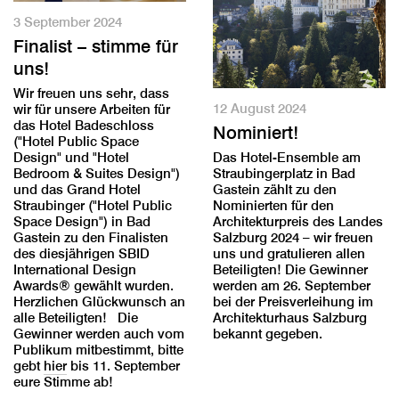
3 September 2024
Finalist – stimme für
uns!
Wir freuen uns sehr, dass
12 August 2024
wir für unsere Arbeiten für
das Hotel Badeschloss
Nominiert!
("Hotel Public Space
Design" und "Hotel
Das Hotel-Ensemble am
Bedroom & Suites Design")
Straubingerplatz in Bad
und das Grand Hotel
Gastein zählt zu den
Straubinger ("Hotel Public
Nominierten für den
Space Design") in Bad
Architekturpreis des Landes
Gastein zu den Finalisten
Salzburg 2024 – wir freuen
des diesjährigen SBID
uns und gratulieren allen
International Design
Beteiligten! Die Gewinner
Awards® gewählt wurden.
werden am 26. September
Herzlichen Glückwunsch an
bei der Preisverleihung im
alle Beteiligten! Die
Architekturhaus Salzburg
Gewinner werden auch vom
bekannt gegeben.
Publikum mitbestimmt, bitte
gebt
hier
bis 11. September
eure Stimme ab!