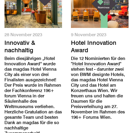
28 November 2023
9 November 2023
Innovativ &
Hotel Innovation
nachhaltig
Award
Beim diesjährigen „Hotel
Die 12 Nominierten für den
Innovation Award“ wurde
"
Hotel Innovation Award
"
das magdas Hotel Vienna
stehen fest - darunter zwei
City als einer von drei
von BWM designte Hotels,
Finalisten ausgezeichnet!
das magdas Hotel Vienna
Der Preis wurde im Rahmen
City und das Hotel am
der Fachkonferenz 196+
Konzerthaus Wien. Wir
forum Vienna in der
freuen uns und halten die
Säulenhalle des
Daumen für die
Weltmuseums verliehen.
Preisverleihung am 27.
Herzliche Gratulation an das
November im Rahmen des
gesamte Team und besten
196+ Forums Wien.
Dank an magdas für die so
nachhaltige