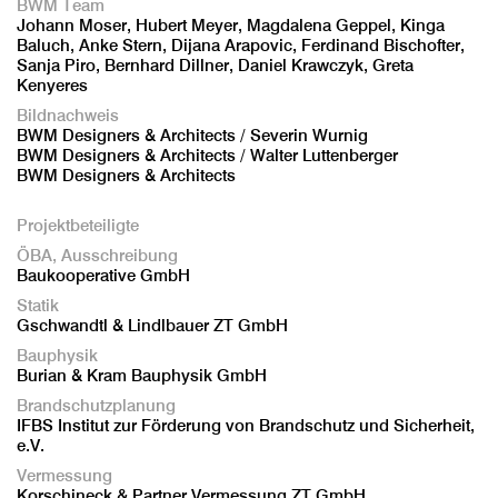
BWM Team
Johann Moser, Hubert Meyer, Magdalena Geppel, Kinga
Baluch, Anke Stern, Dijana Arapovic, Ferdinand Bischofter,
Sanja Piro, Bernhard Dillner, Daniel Krawczyk, Greta
Kenyeres
Bildnachweis
BWM Designers & Architects / Severin Wurnig
BWM Designers & Architects / Walter Luttenberger
BWM Designers & Architects
Projektbeteiligte
ÖBA, Ausschreibung
Baukooperative GmbH
Statik
Gschwandtl & Lindlbauer ZT GmbH
Bauphysik
Burian & Kram Bauphysik GmbH
Brandschutzplanung
IFBS Institut zur Förderung von Brandschutz und Sicherheit,
e.V.
Vermessung
Korschineck & Partner Vermessung ZT GmbH