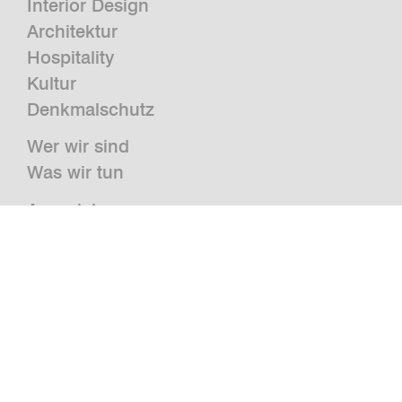
Interior Design
Architektur
Hospitality
Kultur
Denkmalschutz
Wer wir sind
Was wir tun
Auszeichnungen
Presse
News
Publikationen und Studien
Jobs
Kontakt
Newsletter