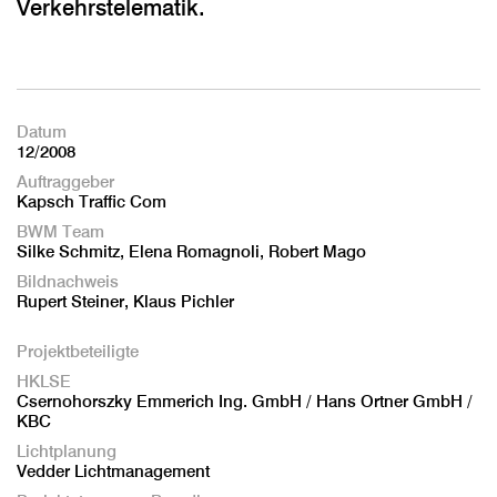
Verkehrstelematik.
Datum
12/2008
Auftraggeber
Kapsch Traffic Com
BWM Team
Silke Schmitz, Elena Romagnoli, Robert Mago
Bildnachweis
Rupert Steiner, Klaus Pichler
Projektbeteiligte
HKLSE
Csernohorszky Emmerich Ing. GmbH / Hans Ortner GmbH /
KBC
Lichtplanung
Vedder Lichtmanagement