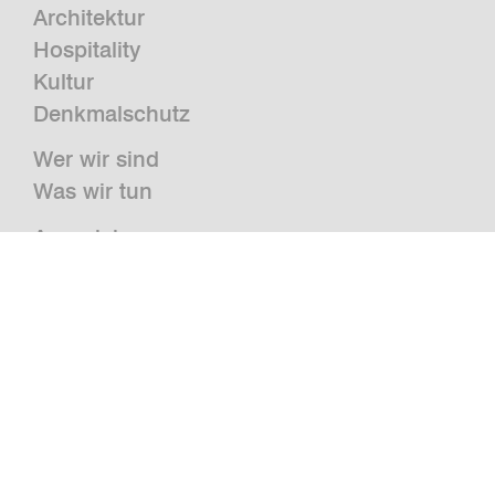
Architektur
Hospitality
Kultur
Denkmalschutz
Wer wir sind
Was wir tun
Auszeichnungen
Presse
News
Publikationen und Studien
Jobs
Kontakt
Newsletter