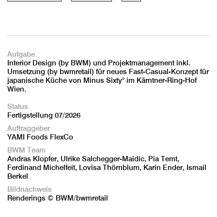
Aufgabe
Interior Design (by BWM) und Projektmanagement inkl.
Umsetzung (by bwmretail) für neues Fast-Casual-Konzept für
japanische Küche von Minus Sixty° im Kärntner-Ring-Hof
Wien.
Status
Fertigstellung 07/2026
Auftraggeber
YAMI Foods FlexCo
BWM Team
Andras Klopfer, Ulrike Salchegger-Maidic, Pia Temt,
Ferdinand Michelfeit, Lovisa Thörnblum, Karin Ender, Ismail
Berkel
Bildnachweis
Renderings © BWM/bwmretail