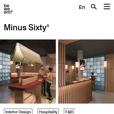
En
Minus Sixty°
Interior Design
Hospitality
F&B