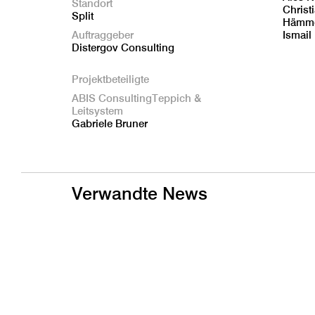
Standort
Christ
Split
Hämmer
Auftraggeber
Ismail
Distergov Consulting
Projektbeteiligte
ABIS ConsultingTeppich &
Leitsystem
Gabriele Bruner
Verwandte News