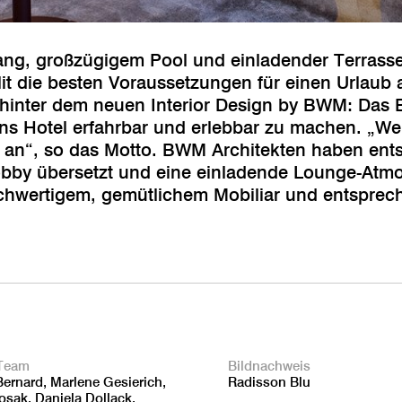
ng, großzügigem Pool und einladender Terrasse
lit die besten Voraussetzungen für einen Urlaub
hinter dem neuen Interior Design by BWM: Das 
 ins Hotel erfahrbar und erlebbar zu machen. „
d an“, so das Motto. BWM Architekten haben en
Lobby übersetzt und eine einladende Lounge-Atm
ochwertigem, gemütlichem Mobiliar und entspre
Team
Bildnachweis
Bernard, Marlene Gesierich,
Radisson Blu
osak, Daniela Dollack,