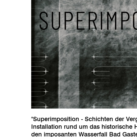
"Superimposition - Schichten der Verg
Installation rund um das historische
den imposanten Wasserfall Bad Gastei