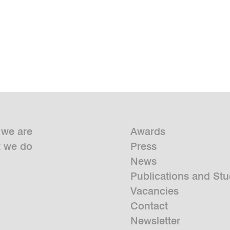
we are
Awards
 we do
Press
News
Publications and Stu
Vacancies
Contact
Newsletter