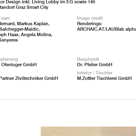
or Design inkl. Living Lobby im EG sowie 140
tandort Graz Smart City
Team
Image credit
Bernard, Markus Kaplan,
Renderings:
 Salchegger-Maidic,
ARCHAIC.AT/LAUBlab alph
oph Haas, Angela Molina,
Kenyeres
oplanung
Bauphysik
& Ofenluger GmbH
Dr. Pfeiler GmbH
Interior / Tischler
 Partner Ziviltechniker GmbH
M.Zottler Tischlerei GmbH