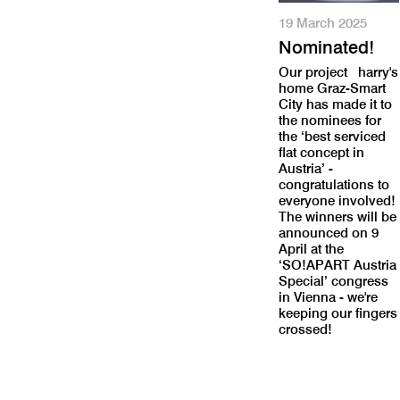
19 March 2025
Nominated!
Our project harry's
home Graz-Smart
City has made it to
the nominees for
the ‘best serviced
flat concept in
Austria’ -
congratulations to
everyone involved!
The winners will be
announced on 9
April at the
‘SO!APART Austria
Special’ congress
in Vienna - we're
keeping our fingers
crossed!