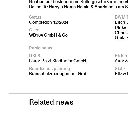
Neubau auf bestehendem Kellergeschoß und Interi
Betten für Harry’s Home Hotels & Apartments am S
Status
BWM 
Completion 12/2024
Erich 
Ulrike
Client
Christ
WB104 GmbH & Co
Greta 
Participants
HKLS
Elektr
Lauer-Pelzl-Stadlhofer GmbH
Auer 
Brandschutzplanung
Statik
Branschutzmanagement GmbH
Pilz &
Related news