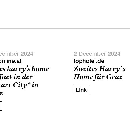
cember 2024
2 December 2024
online.at
tophotel.de
es harry’s home
Zweites Harry´s
fnet in der
Home für Graz
art City“ in
Link
z