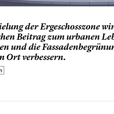
ielung der Ergeschosszone wi
chen Beitrag zum urbanen Le
sten und die Fassadenbegrünu
m Ort verbessern.
n