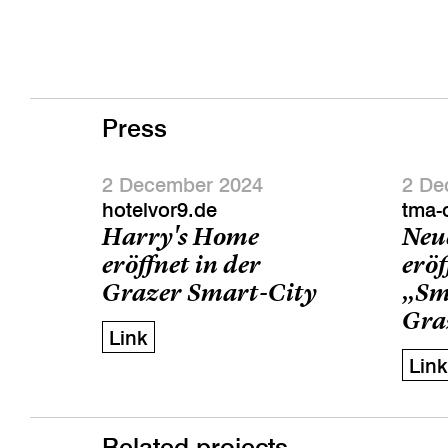
Press
2 December 2024
2 De
hotelvor9.de
tma-
Harry's Home
Neu
eröffnet in der
eröf
Grazer Smart-City
„Sm
Gra
Link
Link
Related projects