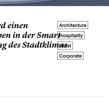
rd einen
Architecture
ben in der Smart
Hospitality
ng des Stadtklimas
Hotel
Corporate