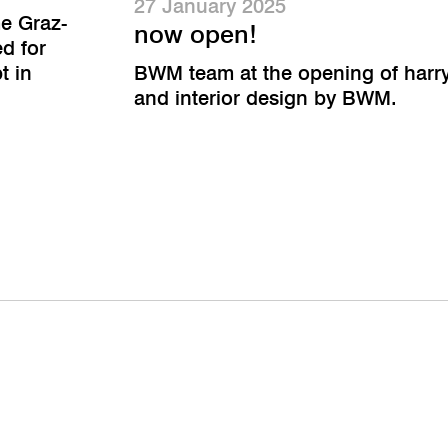
27 January 2025
me Graz-
now open!
d for
t in
BWM team at the opening of harry
and interior design by BWM.