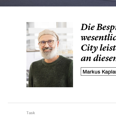
Die Besp
wesentli
City lei
an diese
Markus Kapla
Task