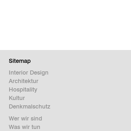
Sitemap
Interior Design
Architektur
Hospitality
Kultur
Denkmalschutz
Wer wir sind
Was wir tun