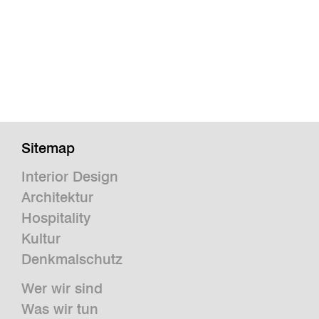
Sitemap
Interior Design
Architektur
Hospitality
Kultur
Denkmalschutz
Wer wir sind
Was wir tun