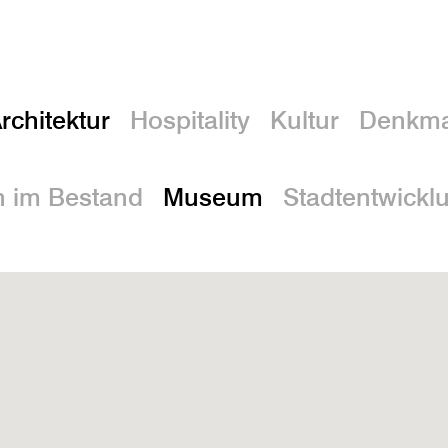
rchitektur
Hospitality
Kultur
Denkma
 im Bestand
Museum
Stadtentwickl