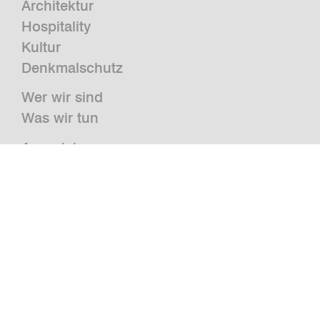
Architektur
Hospitality
Kultur
Denkmalschutz
Wer wir sind
Was wir tun
Auszeichnungen
Presse
News
Publikationen und Studien
Jobs
Kontakt
Newsletter