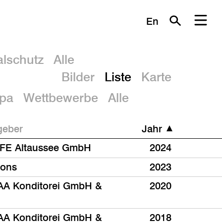
En
lschutz
Alle
Bilder
Liste
Karte
Spa
Wettbewerbe
Alle
geber
Jahr
FE Altaussee GmbH
2024
fons
2023
A Konditorei GmbH &
2020
A Konditorei GmbH &
2018