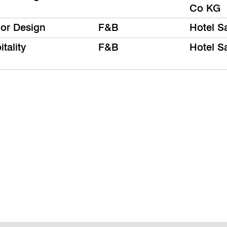
Co KG
ior Design
F&B
Hotel S
tality
F&B
Hotel S