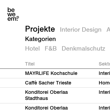
Projekte
Interior Design
A
Kategorien
Hotel
F&B
Denkmalschutz
Titel
Sekt
MAYRLIFE Kochschule
Inter
Caffè Sacher Trieste
Hom
Konditorei Oberlaa
Inter
Stadthaus
Konditorei Oberlaa
Inter