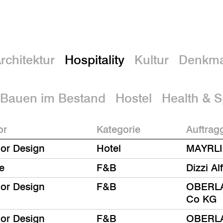
rchitektur
Hospitality
Kultur
Denkma
Bauen im Bestand
Hostel
Health & 
or
Kategorie
Auftrag
ior Design
Hotel
MAYRLI
e
F&B
Dizzi Al
ior Design
F&B
OBERLA
Co KG
ior Design
F&B
OBERLA