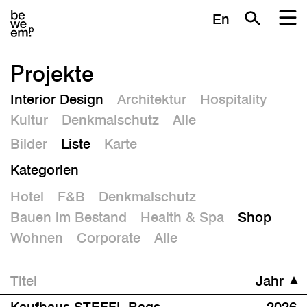
En
Projekte
Interior Design
Architektur
Hospitality
Kultur
Denkmalschutz
Alle
Bilder
Liste
Karte
Kategorien
Hotel
F&B
Denkmalschutz
Bauen im Bestand
Health & Spa
Shop
Wohnen
Corporate
Alle
Titel
Jahr