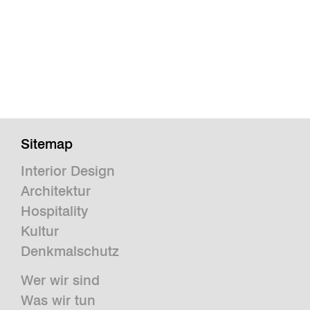
Sitemap
Interior Design
Architektur
Hospitality
Kultur
Denkmalschutz
Wer wir sind
Was wir tun