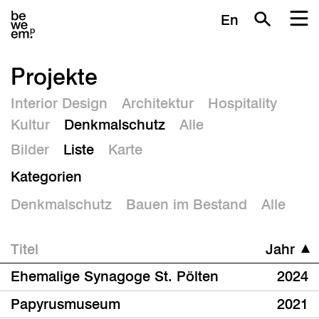
En
Projekte
Interior Design
Architektur
Hospitality
Kultur
Denkmalschutz
Alle
Bilder
Liste
Karte
Kategorien
Denkmalschutz
Bauen im Bestand
Alle
Titel
Jahr
Ehemalige Synagoge St. Pölten
2024
Papyrusmuseum
2021