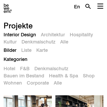
En
Projekte
Interior Design
Architektur
Hospitality
Kultur
Denkmalschutz
Alle
Bilder
Liste
Karte
Kategorien
Hotel
F&B
Denkmalschutz
Bauen im Bestand
Health & Spa
Shop
Wohnen
Corporate
Alle