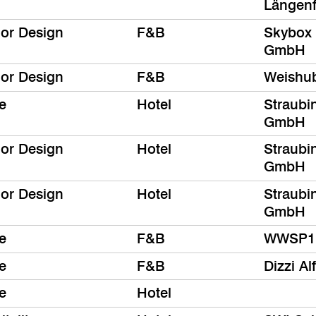
Längen
ior Design
F&B
Skybox 
GmbH
ior Design
F&B
Weishu
e
Hotel
Straubi
GmbH
ior Design
Hotel
Straubi
GmbH
ior Design
Hotel
Straubi
GmbH
e
F&B
WWSP1
e
F&B
Dizzi Al
e
Hotel