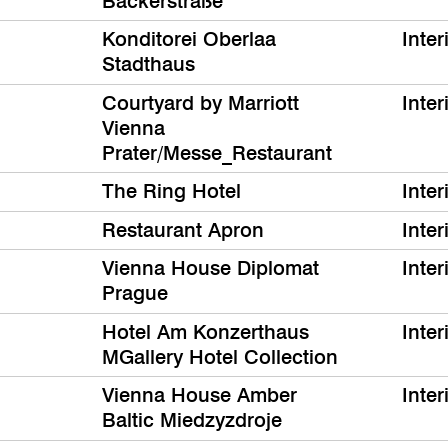
Bäckerstraße
Konditorei Oberlaa
Inter
Stadthaus
Courtyard by Marriott
Inter
Vienna
Prater/Messe_Restaurant
The Ring Hotel
Inter
Restaurant Apron
Inter
Vienna House Diplomat
Inter
Prague
Hotel Am Konzerthaus
Inter
MGallery Hotel Collection
Vienna House Amber
Inter
Baltic Miedzyzdroje