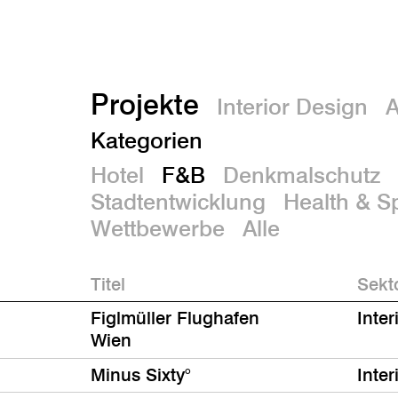
Projekte
Interior Design
A
Kategorien
Hotel
F&B
Denkmalschutz
Stadtentwicklung
Health & S
Wettbewerbe
Alle
Titel
Sekt
Figlmüller Flughafen
Inter
Wien
Minus Sixty°
Inter