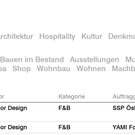
rchitektur
Hospitality
Kultur
Denkma
Bauen im Bestand
Ausstellungen
M
pa
Shop
Wohnbau
Wohnen
Machba
or
Kategorie
Auftrag
ior Design
F&B
SSP Ös
ior Design
F&B
YAMI F