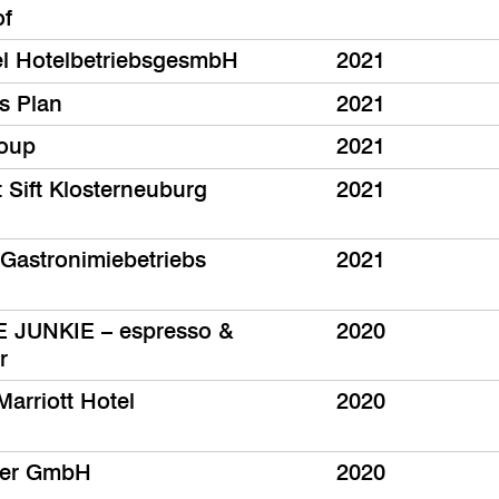
of
el HotelbetriebsgesmbH
2021
s Plan
2021
oup
2021
 Sift Klosterneuburg
2021
Gastronimiebetriebs
2021
 JUNKIE – espresso &
2020
r
Marriott Hotel
2020
ler GmbH
2020