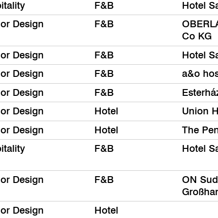
tality
F&B
Hotel S
ior Design
F&B
OBERLA
Co KG
ior Design
F&B
Hotel S
ior Design
F&B
a&o hos
ior Design
F&B
Esterhá
ior Design
Hotel
Union H
ior Design
Hotel
The Pe
tality
F&B
Hotel S
ior Design
F&B
ON Sud
Großha
ior Design
Hotel