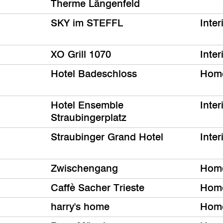
Therme Längenfeld
SKY im STEFFL
Inter
XO Grill 1070
Inter
Hotel Badeschloss
Hom
Hotel Ensemble
Inter
Straubingerplatz
Straubinger Grand Hotel
Inter
Zwischengang
Hom
Caffè Sacher Trieste
Hom
harry's home
Hom