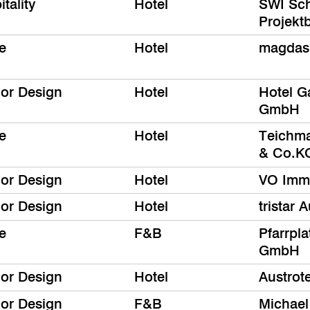
tality
Hotel
SWI Sch
Projek
e
Hotel
magdas
ior Design
Hotel
Hotel G
GmbH
e
Hotel
Teichm
& Co.K
ior Design
Hotel
VO Immo
ior Design
Hotel
tristar
e
F&B
Pfarrpl
GmbH
ior Design
Hotel
Austrot
ior Design
F&B
Michael