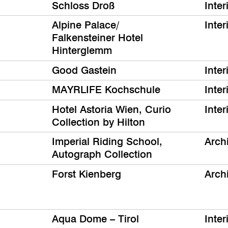
Schloss Droß
Inter
Alpine Palace/
Inter
Falkensteiner Hotel
Hinterglemm
Good Gastein
Inter
MAYRLIFE Kochschule
Inter
Hotel Astoria Wien, Curio
Inter
Collection by Hilton
Imperial Riding School,
Archi
Autograph Collection
Forst Kienberg
Archi
Aqua Dome – Tirol
Inter