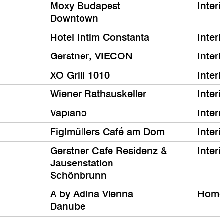
Moxy Budapest
Inter
Downtown
Hotel Intim Constanta
Inter
Gerstner, VIECON
Inter
XO Grill 1010
Inter
Wiener Rathauskeller
Inter
Vapiano
Inter
Figlmüllers Café am Dom
Inter
Gerstner Cafe Residenz &
Inter
Jausenstation
Schönbrunn
A by Adina Vienna
Hom
Danube