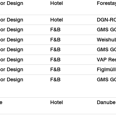
ior Design
Hotel
Foresta
ior Design
Hotel
DGN-R
ior Design
F&B
GMS G
ior Design
F&B
Weishu
ior Design
F&B
GMS G
ior Design
F&B
VAP Re
ior Design
F&B
Figlmül
ior Design
F&B
GMS G
e
Hotel
Danube