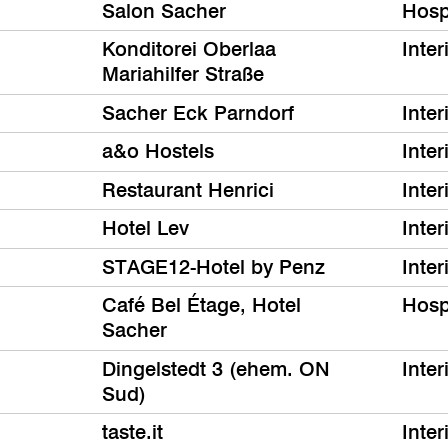
Salon Sacher
Hospi
Konditorei Oberlaa
Inter
Mariahilfer Straße
Sacher Eck Parndorf
Inter
a&o Hostels
Inter
Restaurant Henrici
Inter
Hotel Lev
Inter
STAGE12-Hotel by Penz
Inter
Café Bel Étage, Hotel
Hospi
Sacher
Dingelstedt 3 (ehem. ON
Inter
Sud)
taste.it
Inter