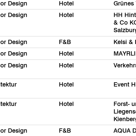
ior Design
Hotel
Grünes 
ior Design
Hotel
HH Hin
& Co KG
Salzbur
ior Design
F&B
Kelsi &
ior Design
Hotel
MAYRLI
ior Design
Hotel
Verkehr
tektur
Hotel
Event H
tektur
Hotel
Forst- 
Liegens
Kienbe
ior Design
F&B
AQUA D