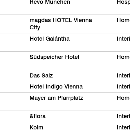
Revo München
Hospi
magdas HOTEL Vienna
Hom
City
Hotel Galántha
Inter
Südspeicher Hotel
Hom
Das Salz
Inter
Hotel Indigo Vienna
Inter
Mayer am Pfarrplatz
Hom
&flora
Inter
Kolm
Inter