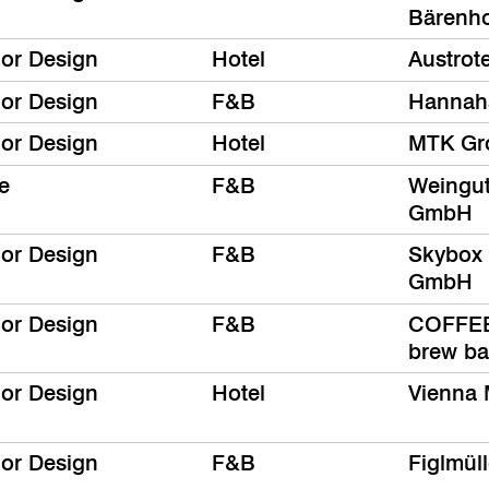
Bärenh
ior Design
Hotel
Austrot
ior Design
F&B
Hannah
ior Design
Hotel
MTK Gr
e
F&B
Weingut
GmbH
ior Design
F&B
Skybox 
GmbH
ior Design
F&B
COFFEE
brew ba
ior Design
Hotel
Vienna 
ior Design
F&B
Figlmül