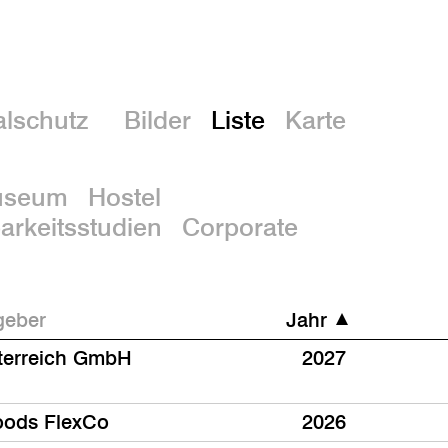
En
lschutz
Bilder
Liste
Karte
useum
Hostel
rkeitsstudien
Corporate
geber
Jahr
terreich GmbH
2027
oods FlexCo
2026