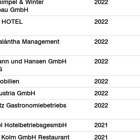
impel & Winter
2022
tbau GmbH
 HOTEL
2022
alántha Management
2022
ann und Hansen GmbH
2022
G
bilien
2022
 Austria GmbH
2022
atz Gastronomiebetriebs
2022
el HotelbetriebsgesmbH
2021
 Kolm GmbH Restaurant
2021