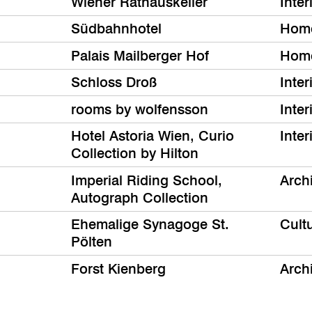
Wiener Rathauskeller
Inter
Südbahnhotel
Hom
Palais Mailberger Hof
Hom
Schloss Droß
Inter
rooms by wolfensson
Inter
Hotel Astoria Wien, Curio
Inter
Collection by Hilton
Imperial Riding School,
Arch
Autograph Collection
Ehemalige Synagoge St.
Cult
Pölten
Forst Kienberg
Arch