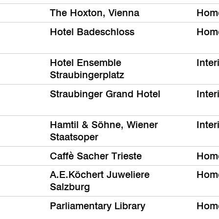
The Hoxton, Vienna
Hom
Hotel Badeschloss
Hom
Hotel Ensemble
Inter
Straubingerplatz
Straubinger Grand Hotel
Inter
Hamtil & Söhne, Wiener
Inter
Staatsoper
Caffè Sacher Trieste
Hom
A.E.Köchert Juweliere
Hom
Salzburg
Parliamentary Library
Hom