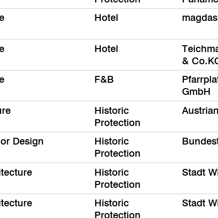
e
Hotel
magdas
e
Hotel
Teichm
& Co.K
e
F&B
Pfarrpl
GmbH
ure
Historic
Austrian
Protection
ior Design
Historic
Bundes
Protection
itecture
Historic
Stadt W
Protection
itecture
Historic
Stadt W
Protection