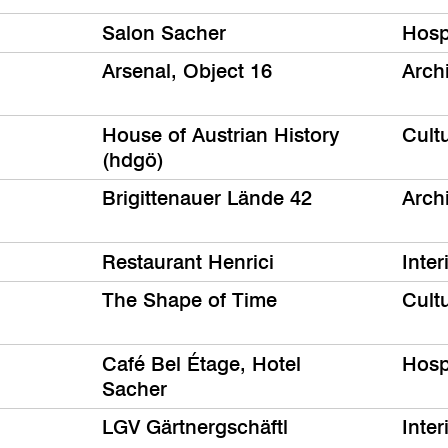
Salon Sacher
Hospi
Arsenal, Object 16
Arch
House of Austrian History
Cult
(hdgö)
Brigittenauer Lände 42
Arch
Restaurant Henrici
Inter
The Shape of Time
Cult
Café Bel Étage, Hotel
Hospi
Sacher
LGV Gärtnergschäftl
Inter