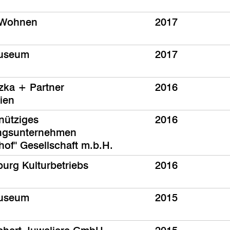
 Wohnen
2017
useum
2017
tzka + Partner
2016
ien
nütziges
2016
gsunternehmen
hof" Gesellschaft m.b.H.
burg Kulturbetriebs
2016
useum
2015