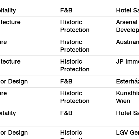
tality
F&B
Hotel S
itecture
Historic
Arsenal
Protection
Develo
ure
Historic
Austrian
Protection
itecture
Historic
JP Immo
Protection
ior Design
F&B
Esterhá
ure
Historic
Kunsthi
Protection
Wien
tality
F&B
Hotel S
ior Design
Historic
LGV Ge