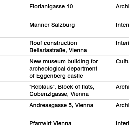
Florianigasse 10
Arch
Manner Salzburg
Inter
Roof construction
Inter
Bellariastraße, Vienna
New museum building for
Cult
archeological department
of Eggenberg castle
"Reblaus", Block of flats,
Arch
Cobenzlgasse, Vienna
Andreasgasse 5, Vienna
Arch
Pfarrwirt Vienna
Inter