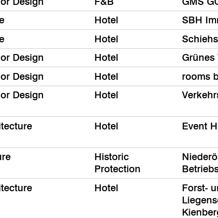
ior Design
F&B
GMS G
e
Hotel
SBH Im
e
Hotel
Schiehs
ior Design
Hotel
Grünes 
ior Design
Hotel
rooms 
ior Design
Hotel
Verkehr
itecture
Hotel
Event H
ure
Historic
Niederö
Protection
Betrieb
itecture
Hotel
Forst- 
Liegens
Kienbe