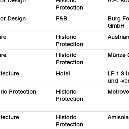
ior Design
Historic
A.E. Kö
Protection
ior Design
F&B
Burg Fo
GmbH
ure
Historic
Austrian
Protection
ure
Historic
Münze Ö
Protection
itecture
Hotel
LF 1-3 
und -v
ric Protection
Historic
Metrove
Protection
itecture
Historic
Amisola
Protection