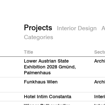
Projects
Interior Design
A
Categories
Title
Sect
Lower Austrian State
Arch
Exhibition 2028 Gmünd,
Palmenhaus
Funkhaus Wien
Arch
Hotel Intim Constanta
Inter