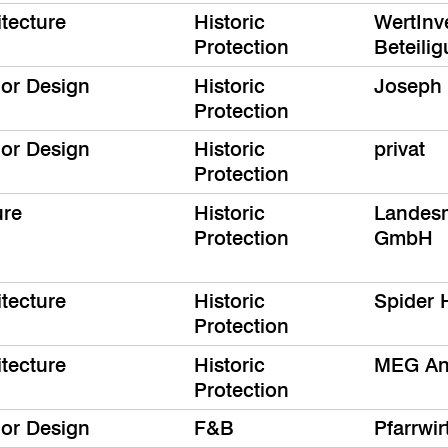
itecture
Historic
WertInv
Protection
Beteili
ior Design
Historic
Joseph
Protection
ior Design
Historic
privat
Protection
ure
Historic
Landes
Protection
GmbH
itecture
Historic
Spider
Protection
itecture
Historic
MEG An
Protection
ior Design
F&B
Pfarrwi