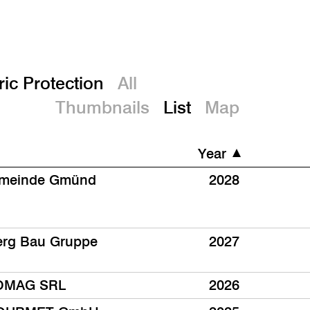
De
ric Protection
All
Thumbnails
List
Map
Year
emeinde Gmünd
2028
rg Bau Gruppe
2027
OMAG SRL
2026