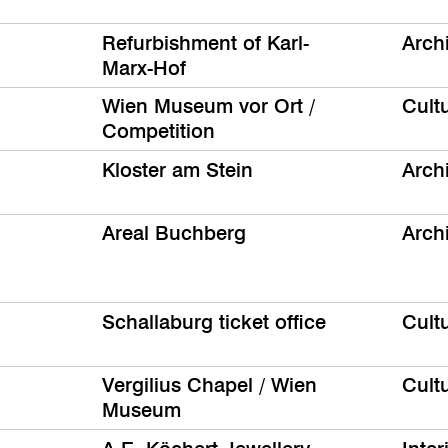
Refurbishment of Karl-
Arch
Marx-Hof
Wien Museum vor Ort /
Cult
Competition
Kloster am Stein
Arch
Areal Buchberg
Arch
Schallaburg ticket office
Cult
Vergilius Chapel / Wien
Cult
Museum