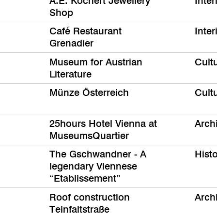
A.E. Köchert Jewellery
Inter
Shop
Café Restaurant
Inter
Grenadier
Museum for Austrian
Cult
Literature
Münze Österreich
Cult
25hours Hotel Vienna at
Arch
MuseumsQuartier
The Gschwandner - A
Histo
legendary Viennese
“Etablissement”
Roof construction
Arch
Teinfaltstraße