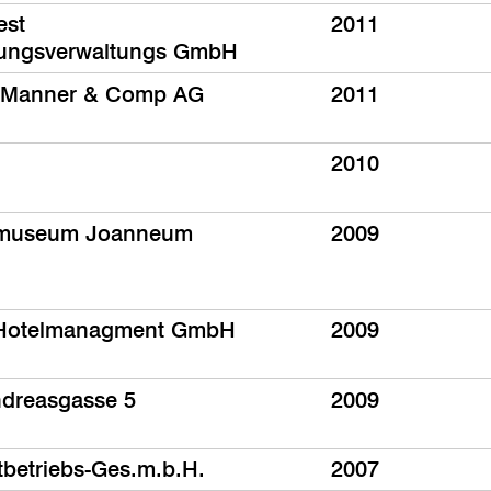
est
2011
gungsverwaltungs GmbH
 Manner & Comp AG
2011
2010
museum Joanneum
2009
 Hotelmanagment GmbH
2009
dreasgasse 5
2009
rtbetriebs-Ges.m.b.H.
2007