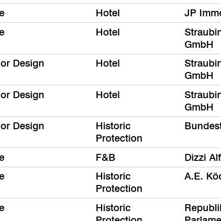
e
Hotel
JP Immo
e
Hotel
Straubi
GmbH
ior Design
Hotel
Straubi
GmbH
ior Design
Hotel
Straubi
GmbH
ior Design
Historic
Bundes
Protection
e
F&B
Dizzi Al
e
Historic
A.E. Kö
Protection
e
Historic
Republi
Protection
Parlame