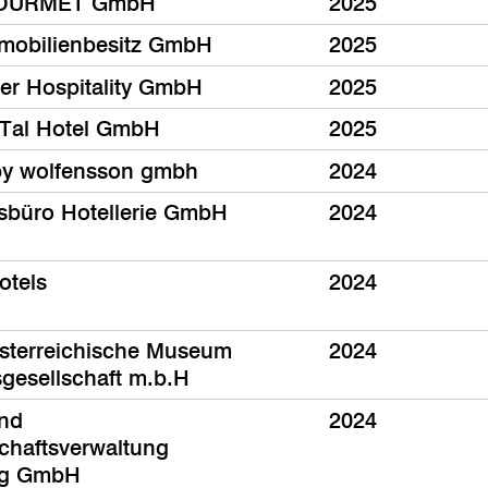
OURMET GmbH
2025
mobilienbesitz GmbH
2025
er Hospitality GmbH
2025
Tal Hotel GmbH
2025
by wolfensson gmbh
2024
sbüro Hotellerie GmbH
2024
otels
2024
sterreichische Museum
2024
sgesellschaft m.b.H
und
2024
chaftsverwaltung
rg GmbH