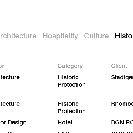
rchitecture
Hospitality
Culture
Histo
or
Category
Client
itecture
Historic
Stadtg
Protection
itecture
Historic
Rhombe
Protection
ior Design
Hotel
DGN-R