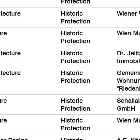
Protection
itecture
Historic
Wiener
Protection
ure
Historic
Wien M
Protection
itecture
Historic
Dr. Jeli
Protection
Immobil
itecture
Historic
Gemein
Protection
Wohnun
"Rieden
ure
Historic
Schalla
Protection
GmbH
ure
Historic
Wien M
Protection